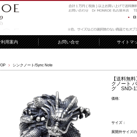
ロ
ご利用案内
お問い合せ
サイトマ
TOP
シンクノート/Sync Note
【送料無料】S
クノート 
グ SND-11
価格:
サイズ：
展開外サイズの