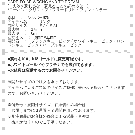
DARE TO BE WRONG AND TO DREAM.
( 失敗を恐れるな 夢見ることを諦めるな )
*ヨーハン・クリストフ・フリードリヒ・フォン・シラー
素材 ： シルバー925
アイテム名 ： リングﾞ
展開サイズ ： ＃7～＃23
最大幅 ： 17mm
最大厚 ： 6mm
石サイズ ： 9mm×11mm
展開石 ： ブラックキュービック / ホワイトキュービック / ロン
ドンキュービック / パープルキュービック
■素材をk10、k18ゴールドに変更可能です。
■ホワイトゴールドやプラチナでも製作できます。
■お値段は変動するのでお問合せください。
展開外サイズのご注文も承っております。
アイテムによりご希望のサイズに製作出来かねる場合がございます
ので、お問い合わせください。
※偶数号・展開外サイズ、在庫切れの場合は
お届けまでに２週間～３週間程頂いております。
※別注商品のお客様の都合による返品・交換は
出来かねますのでご了承ください。