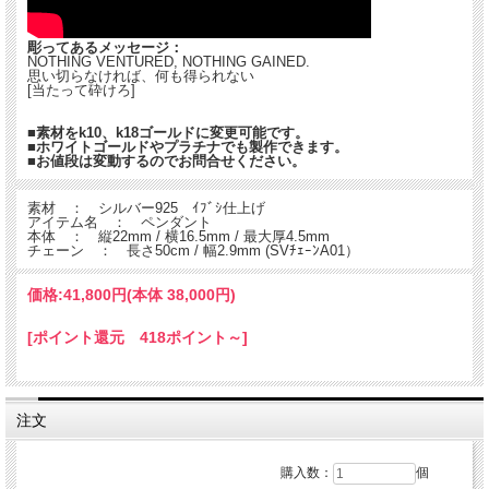
彫ってあるメッセージ：
NOTHING VENTURED, NOTHING GAINED.
思い切らなければ、何も得られない
[当たって砕けろ]
■素材をk10、k18ゴールドに変更可能です。
■ホワイトゴールドやプラチナでも製作できます。
■お値段は変動するのでお問合せください。
素材 ： シルバー925 ｲﾌﾞｼ仕上げ
アイテム名 ： ペンダント
本体 ： 縦22mm / 横16.5mm / 最大厚4.5mm
チェーン ： 長さ50cm / 幅2.9mm (SVﾁｪｰﾝA01）
価格:
41,800円
(本体 38,000円)
[ポイント還元 418ポイント～]
注文
購入数：
個