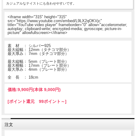
カジュアルなテイストにも合わせやすいです。
<iframe width="315" height="315"
src="https://www.youtube.com/embed/L9LX2qOKVjc"
title="YouTube video player" frameborder="0" allow="accelerometer;
autoplay; clipboard-write; encrypted-media; gyroscope; picture-in-
picture" allowfullscreen></iframe>
素 材 ：
シルバー925
最大縦幅：
 12
mm（タチコマ部分）
最大厚み：
 7
mm（タチコマ部分）
最大縦幅：
5
mm（プレート部分）
最大横幅： 17mm（プレート部分）
最大厚み：
4
mm（プレート部分）
全 長 ： 18cm
価格:
9,900円
(本体 9,000円)
[ポイント還元 99ポイント～]
注文