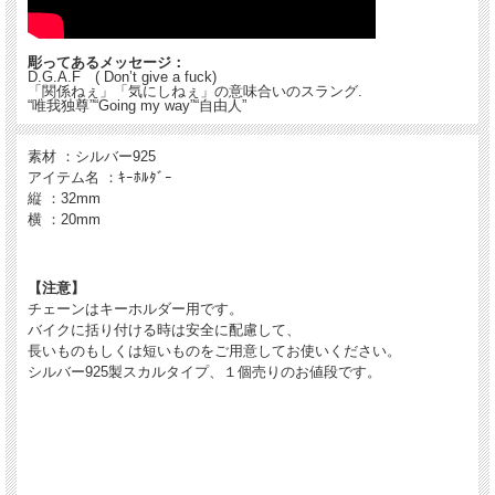
彫ってあるメッセージ：
D.G.A.F ( Don’t give a fuck)
「関係ねぇ」「気にしねぇ」の意味合いのスラング.
“唯我独尊”“Going my way”“自由人”
素材 ：シルバー925
アイテム名 ：ｷｰﾎﾙﾀﾞｰ
縦 ：32mm
横 ：20mm
【注意】
チェーンはキーホルダー用です。
バイクに括り付ける時は安全に配慮して、
長いものもしくは短いものをご用意してお使いください。
シルバー925製スカルタイプ、１個売りのお値段です。