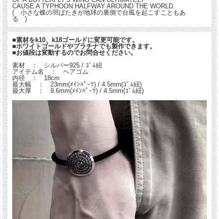
CAUSE A TYPHOON HALFWAY AROUND THE WORLD.
( 小さな蝶の羽ばたきが地球の裏側で台風を起こすこともあ
る )
■素材をk10、k18ゴールドに変更可能です。
■ホワイトゴールドやプラチナでも製作できます。
■お値段は変動するのでお問合せください。
素材 ： シルバー925 / ｺﾞﾑ紐
アイテム名 ： ヘアゴム
内径 ： 18cm
最大幅 ： 23mm(ﾒｲﾝﾊﾟｰﾂ) / 4.5mm(ｺﾞﾑ紐)
最大厚 ： 9.6mm(ﾒｲﾝﾊﾟｰﾂ) / 4.5mm(ｺﾞﾑ紐)