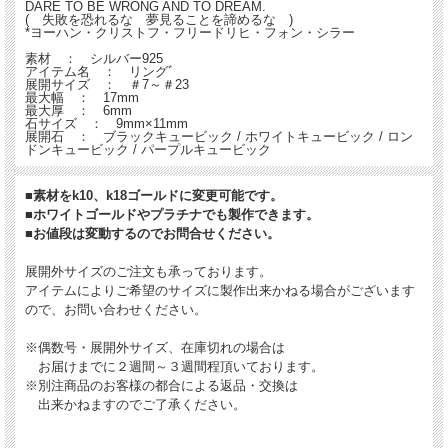
DARE TO BE WRONG AND TO DREAM.
( 失敗を恐れるな 夢見ることを諦めるな )
*ヨーハン・クリストフ・フリードリヒ・フォン・シラー
素材 ： シルバー925
アイテム名 ： リングﾞ
展開サイズ ： ＃7～＃23
最大幅 ： 17mm
最大厚 ： 6mm
石サイズ ： 9mm×11mm
展開石 ： ブラックキュービック / ホワイトキュービック / ロン
ドンキュービック / パープルキュービック
■素材をk10、k18ゴールドに変更可能です。
■ホワイトゴールドやプラチナでも製作できます。
■お値段は変動するのでお問合せください。
展開外サイズのご注文も承っております。
アイテムによりご希望のサイズに製作出来かねる場合がございます
ので、お問い合わせください。
※偶数号・展開外サイズ、在庫切れの場合は
お届けまでに２週間～３週間程頂いております。
※別注商品のお客様の都合による返品・交換は
出来かねますのでご了承ください。